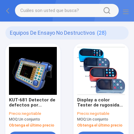
Equipos De Ensayo No Destructivos
(28)
KUT-681 Detector de
Display a color
defectos por
Tester de rugosidad
ultrasonidos,
de superficie portátil
Precio:
negotiable
Precio:
negotiable
Testeador de
KR-230, instrumento
MOQ:
Un conjunto
MOQ:
Un conjunto
defectos por
de prueba de
ultrasonidos portátil
rugosidad de
Obtenga el último precio
Obtenga el último precio
digital, Detector de
superficie