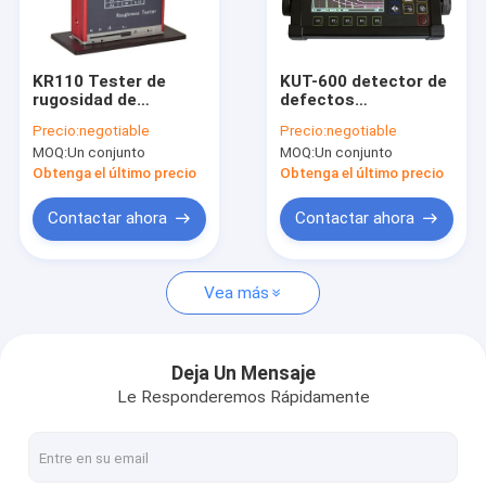
Visita a la fábrica
Control de Calidad
KR110 Tester de
KUT-600 detector de
rugosidad de
defectos
Contacto
superficie,
ultrasónicos,
Precio:
negotiable
Precio:
negotiable
instrumento de
automático
MOQ:
Un conjunto
MOQ:
Un conjunto
medición de
personalizado
rugosidad de
portátil de detección
Obtenga el último precio
Obtenga el último precio
superficie,
de defectos
instrumento portátil
ultrasónicos,
Pruebador de metales preciosos
Contactar ahora
Contactar ahora
móvil
Medidor de densidad para sólidos
Vea más
Medidor de densidad para líquidos
Medidor de densidad para sólidos y líquidos
Deja Un Mensaje
Le Responderemos Rápidamente
Máquina de ensayo universal
cámara de ensayo ambiental