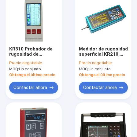
KR310 Probador de
Medidor de rugosidad
rugosidad de
superficial KR210,
superficie,
Instrumento de
Precio:
negotiable
Precio:
negotiable
instrumento de
medición de
MOQ:
Un conjunto
MOQ:
Un conjunto
medición de
rugosidad superficial
rugosidad de
con diseño de
Obtenga el último precio
Obtenga el último precio
superficie de alta
integración
precisión,
electromecánica,
Contactar ahora
Contactar ahora
Inicio
Productos
Sobre nosotros