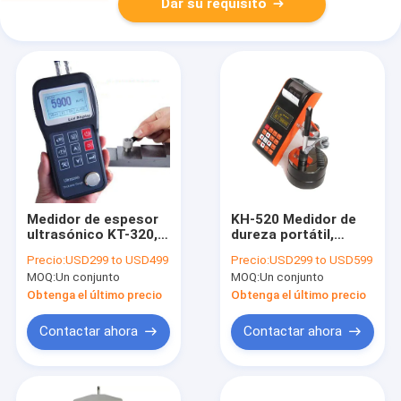
Dar su requisito
Medidor de espesor
KH-520 Medidor de
ultrasónico KT-320,
dureza portátil,
medidor de espesor
Testeador de dureza
Precio:
USD299 to USD499
Precio:
USD299 to USD599
ultrasónico con
portátil para acero,
MOQ:
Un conjunto
MOQ:
Un conjunto
puerto RS232 y
Prueba de dureza
software
portátil de acero
Obtenga el último precio
Obtenga el último precio
Contactar ahora
Contactar ahora