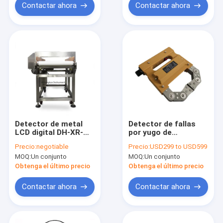
defectos por
Contactar ahora
Contactar ahora
ultrasonidos de alta
precisión
Detector de metal
Detector de fallas
LCD digital DH-XR-
por yugo de
980, escáner de
partículas
Precio:
negotiable
Precio:
USD299 to USD599
metal con pantalla
magnéticas portátil
MOQ:
Un conjunto
MOQ:
Un conjunto
LCD personalizada,
Detectores de fallas
detector de cuerpos
MT Máquina de
Obtenga el último precio
Obtenga el último precio
extraños metálicos
pruebas NDT KD-
220AC
Contactar ahora
Contactar ahora