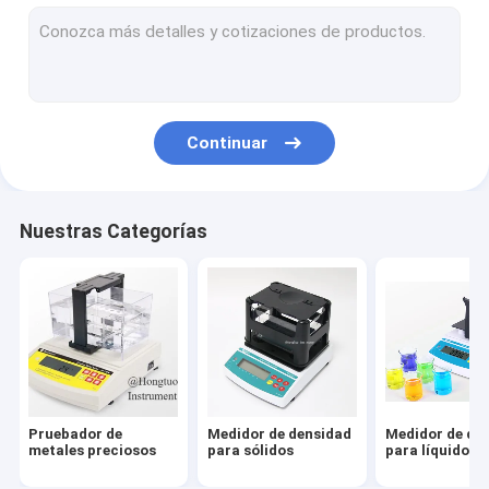
Probador de la abrasión
probador de la dureza
Analizador de espectrómetro
Continuar
Escala y equilibrio
máquina de medición óptica
Nuestras Categorías
Equipos de ensayo no destructivos
Medidor de viscosidad digital
Equipo de ensayo de polvo
Equipo de prueba plástico
Pruebador de
Medidor de densidad
Medidor de de
Equipo de ensayo de tejidos
metales preciosos
para sólidos
para líquidos