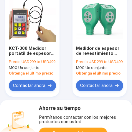
KCT-300 Medidor
Medidor de espesor
portátil de espesor
de revestimiento
de revestimiento,
digital, Medidor de
Precio:
USD299 to USD499
Precio:
USD299 to USD499
medidor de espesor
espesor de
MOQ:
Un conjunto
MOQ:
Un conjunto
de revestimiento
revestimiento,
galvanizado,
Medidor de espesor
Obtenga el último precio
Obtenga el último precio
medición de espesor
de revestimiento de
de revestimiento de
pintura Fácil de
Contactar ahora
Contactar ahora
alta precisión
transportar KCT-200
Ahorre su tiempo
Permítanos contactar con los mejores
productos con usted.