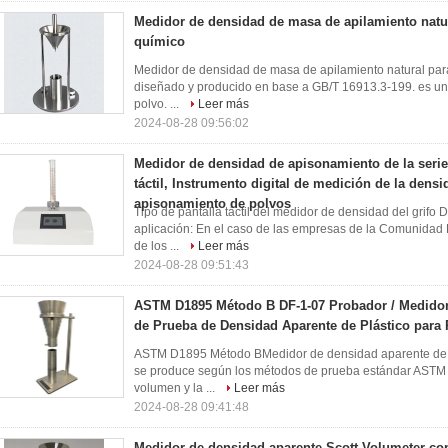
Medidor de densidad de masa de apilamiento natu
químico
Medidor de densidad de masa de apilamiento natural para
diseñado y producido en base a GB/T 16913.3-199. es una
polvo. ...
Leer más
2024-08-28 09:56:02
Medidor de densidad de apisonamiento de la serie
táctil, Instrumento digital de medición de la dens
apisonamiento de polvos
Tipo de pantalla táctil del medidor de densidad del grif
aplicación: En el caso de las empresas de la Comunidad
de los ...
Leer más
2024-08-28 09:51:43
ASTM D1895 Método B DF-1-07 Probador / Medidor 
de Prueba de Densidad Aparente de Plástico para 
ASTM D1895 Método BMedidor de densidad aparente de pl
se produce según los métodos de prueba estándar ASTM D
volumen y la ...
Leer más
2024-08-28 09:41:48
Medidor de densidad aparente Scott Volumeter con