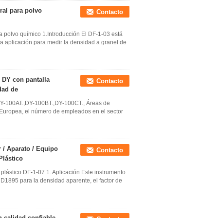
ral para polvo
Contacto
 polvo químico 1.Introducción El DF-1-03 está
 aplicación para medir la densidad a granel de
 DY con pantalla
Contacto
idad de
o DY-100AT.,DY-100BT.,DY-100CT., Áreas de
 Europea, el número de empleados en el sector
/ Aparato / Equipo
Contacto
Plástico
ástico DF-1-07 1. Aplicación Este instrumento
1895 para la densidad aparente, el factor de
 calidad confiable