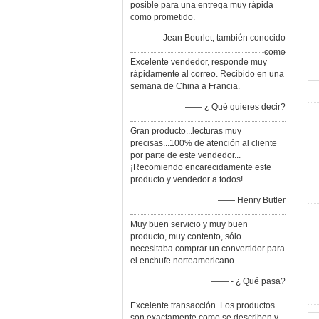
posible para una entrega muy rápida
como prometido.
—— Jean Bourlet, también conocido
como
Excelente vendedor, responde muy
rápidamente al correo. Recibido en una
semana de China a Francia.
—— ¿ Qué quieres decir?
Gran producto...lecturas muy
precisas...100% de atención al cliente
por parte de este vendedor...
¡Recomiendo encarecidamente este
producto y vendedor a todos!
—— Henry Butler
Muy buen servicio y muy buen
producto, muy contento, sólo
necesitaba comprar un convertidor para
el enchufe norteamericano.
—— - ¿ Qué pasa?
Excelente transacción. Los productos
son exactamente como se describen y