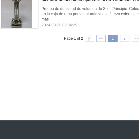
Prueba de densidad de volumen de Scott Principio: Colocar 
en la caja de ropa por la naturaleza o la fuerza externa, el
más
2024-08-28 09:34:29
Page 1 of 2
|<
<<
1
2
>>