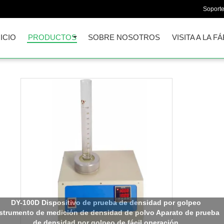
Soporte
NICIO
PRODUCTOS
SOBRE NOSOTROS
VISITA A LA F
DY-100C Medidor de densidad del grifo Máquina de prueba de
densidad del grifo Instrumento de medición de la densidad del
grifo