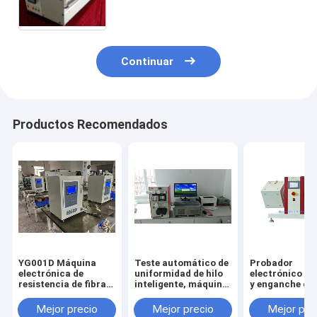
opcional) Máquina de medida de
uniformidad
Continuar
Productos Recomendados
YG001D Máquina
Teste automático de
Probador
electrónica de
uniformidad de hilo
electrónico de 
resistencia de fibra
inteligente, máquina
y enganche de 
única
de prueba de
ICI Máquina de
(aplastamiento
longitud de hilo
prueba de
Mejor precio
Mejor precio
Mejor pre
manual),
resistencia al p