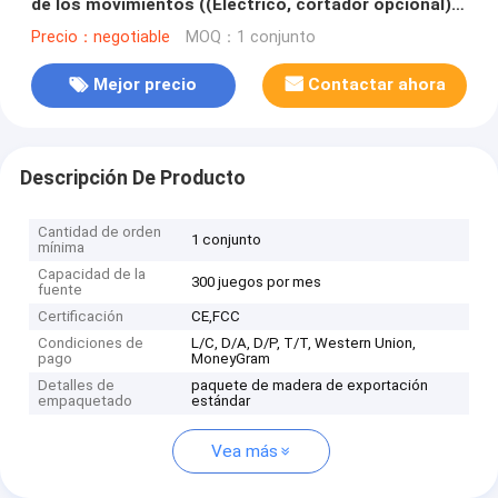
de los movimientos ((Electrico, cortador opcional)
Máquina de medida de uniformidad
Precio：negotiable
MOQ：1 conjunto
Mejor precio
Contactar ahora
Descripción De Producto
Cantidad de orden
1 conjunto
mínima
Capacidad de la
300 juegos por mes
fuente
Certificación
CE,FCC
Condiciones de
L/C, D/A, D/P, T/T, Western Union,
pago
MoneyGram
Detalles de
paquete de madera de exportación
empaquetado
estándar
Vea más