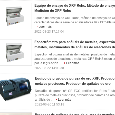
Equipo de ensayo de XRF Rohs, Método de ensay
Medición de XRF Rohs
Equipo de ensayo de XRF Rohs, Método de ensayo de X
características de la serie de analizadores ROHS: * Alta re
Leer más
2022-08-23 17:17:04
Espectrómetro para análisis de metales, espectró
metales, instrumentos de análisis de aleaciones 
Espectrómetro para análisis de metales, pruebas de meta
analizadores de aleaciones metálicas XRF RoHS es un co
por la legislación ...
Leer más
2022-08-22 14:03:30
Equipo de prueba de pureza de oro XRF, Probado
metales preciosos, Probador de quilates de oro
Dos años de garantía!!! CE, FCC, certificación Rohs Equ
pureza de metales preciosos, probador de caratos de or
análisis de ...
Leer más
2022-06-20 11:53:18
Probador de quilates de oro de pureza de metales