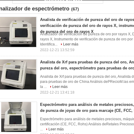
nalizador de espectrómetro
(67)
Analista de verificación de pureza del oro de rayos
verificación de pureza del oro de rayos X, instrum
de pureza del oro de rayos X
Analizador de verificación de pureza de oro por rayos X, 
rayos X, Instrumento de verificación de pureza de oro por
Identifica...
Leer más
2022-12-21 13:52:59
Analista de Xrf para pruebas de pureza del oro, An
pureza del oro, espectrómetro para pruebas de or
Analista de Xrf para pruebas de pureza del oro, Analista 
para pruebas de oro de China Análisis dePRecioM.las emp
la ...
Leer más
2022-12-21 13:41:18
Espectrómetro para análisis de metales preciosos
de pureza de joyas de oro para marcaje (CE, FCC,
Espectrómetro para análisis de metales preciosos, máqui
certificación (CE, FCC, Rohs) Análisis deRetales Preciosos
...
Leer más