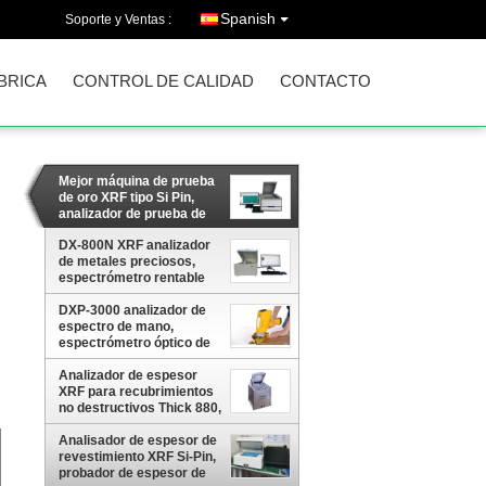
Spanish
Soporte y Ventas :
ÁBRICA
CONTROL DE CALIDAD
CONTACTO
Mejor máquina de prueba
de oro XRF tipo Si Pin,
analizador de prueba de
oro de rayos X, analizador
DX-800N XRF analizador
de pureza de metales
de metales preciosos,
preciosos DX-2800
espectrómetro rentable
XRF para la máquina de
prueba de pureza de
DXP-3000 analizador de
metales preciosos
espectro de mano,
espectrómetro óptico de
protección más segura,
máquina de prueba de
Analizador de espesor
mano de operación
XRF para recubrimientos
conveniente
no destructivos Thick 880,
analizador de
electrodomésticos
Analisador de espesor de
revestimiento XRF Si-Pin,
probador de espesor de