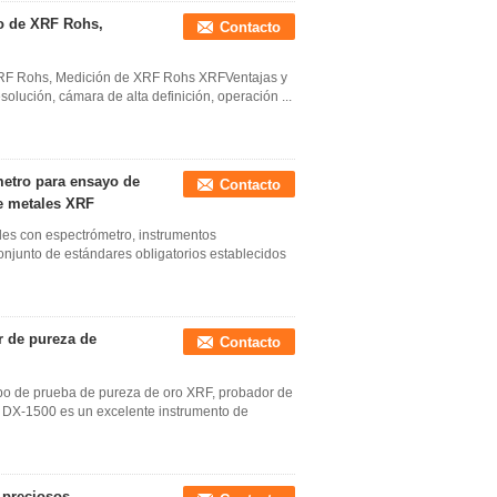
o de XRF Rohs,
Contacto
RF Rohs, Medición de XRF Rohs XRFVentajas y
solución, cámara de alta definición, operación ...
metro para ensayo de
Contacto
de metales XRF
les con espectrómetro, instrumentos
njunto de estándares obligatorios establecidos
r de pureza de
Contacto
ipo de prueba de pureza de oro XRF, probador de
o DX-1500 es un excelente instrumento de
 preciosos,