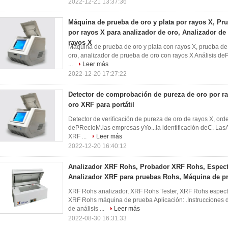
2022-12-21 13:37:36
Máquina de prueba de oro y plata por rayos X, Pr
por rayos X para analizador de oro, Analizador de
rayos X
Máquina de prueba de oro y plata con rayos X, prueba de
oro, analizador de prueba de oro con rayos X Análisis de
...
Leer más
2022-12-20 17:27:22
Detector de comprobación de pureza de oro por ra
oro XRF para portátil
Detector de verificación de pureza de oro de rayos X, orde
dePRecioM.las empresas yYo...la identificación deC. LasAr
XRF ...
Leer más
2022-12-20 16:40:12
Analizador XRF Rohs, Probador XRF Rohs, Espec
Analizador XRF para pruebas Rohs, Máquina de 
XRF Rohs analizador, XRF Rohs Tester, XRF Rohs espect
XRF Rohs máquina de prueba Aplicación: .Instrucciones
de análisis ...
Leer más
2022-08-30 16:31:33