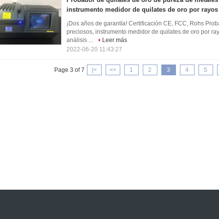
instrumento medidor de quilates de oro por rayos
¡Dos años de garantía! Certificación CE, FCC, Rohs Prob
preciosos, instrumento medidor de quilates de oro por r
análisis ...
Leer más
2022-06-20 11:43:27
Page 3 of 7
|<
<<
1
2
3
4
5