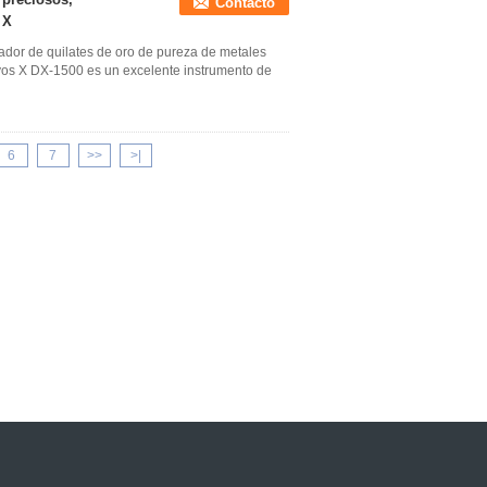
Contacto
 X
ador de quilates de oro de pureza de metales
ayos X DX-1500 es un excelente instrumento de
6
7
>>
>|