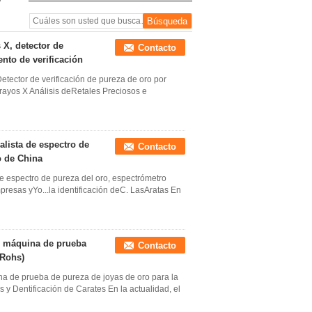
espectral, medición del
espesor de revestimiento
XRF
 X, detector de
Contacto
ento de verificación
Detector de verificación de pureza de oro por
 rayos X Análisis deRetales Preciosos e
alista de espectro de
Contacto
o de China
de espectro de pureza del oro, espectrómetro
resas yYo...la identificación deC. LasAratas En
, máquina de prueba
Contacto
 Rohs)
na de prueba de pureza de joyas de oro para la
 y Dentificación de Carates En la actualidad, el