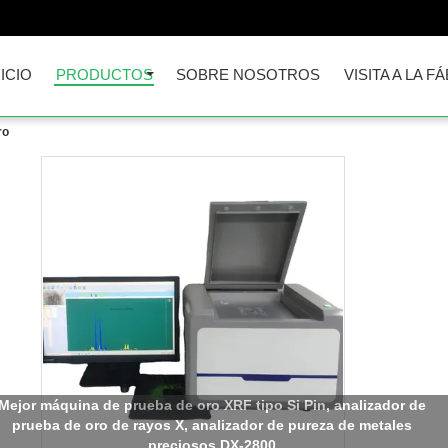
NICIO
PRODUCTOS
SOBRE NOSOTROS
VISITA A LA F
ro
Mejor máquina de prueba de oro XRF tipo Si Pin, analizador de
prueba de oro de rayos X, analizador de pureza de metales
preciosos DX-2800