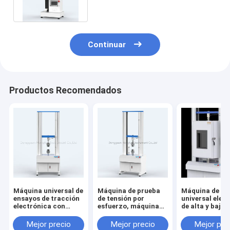
Continuar
Productos Recomendados
Máquina universal de
Máquina de prueba
Máquina de en
ensayos de tracción
de tensión por
universal elec
electrónica con
esfuerzo, máquina
de alta y baja
control por
de prueba de
temperatura
computadora,
tracción textil
controlada po
Mejor precio
Mejor precio
Mejor pre
fabricada en China
horizontal
microordenado