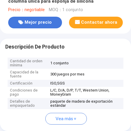
columna única para esponja de silicona
Precio：negotiable
MOQ：1 conjunto
Mejor precio
Contactar ahora
Descripción De Producto
Cantidad de orden
1 conjunto
mínima
Capacidad de la
300 juegos por mes
fuente
Certificación
ISO,SGS
Condiciones de
L/C, D/A, D/P, T/T, Western Union,
pago
MoneyGram
Detalles de
paquete de madera de exportación
empaquetado
estándar
Vea más