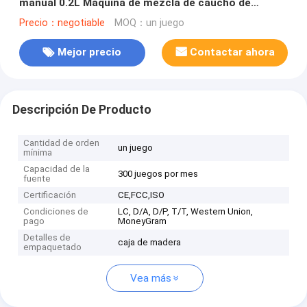
manual 0.2L Máquina de mezcla de caucho de
laboratorio PLC pantalla táctil RT-200°C
Precio：negotiable
MOQ：un juego
Refrigeración por aire y agua
Mejor precio
Contactar ahora
Descripción De Producto
Cantidad de orden
un juego
mínima
Capacidad de la
300 juegos por mes
fuente
Certificación
CE,FCC,ISO
Condiciones de
LC, D/A, D/P, T/T, Western Union,
pago
MoneyGram
Detalles de
caja de madera
empaquetado
Vea más