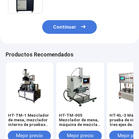
PLC pantalla táctil RT-200°C
Refrigeración por aire y agua
Continuar
Productos Recomendados
HT-TM-1 Mezclador
HT-TM-005
HT-KL-3 Máqui
de mesa, mezclador
Mezclador de mesa,
prueba de vida 
interno de pruebas
máquina de mezcla
tres ejes de
de la máquina de
de caucho y plástico
conducción de
flexión de dispersión
de alta precisión
estación de p
Mejor precio
Mejor precio
Mejor pre
de caucho
para uso en
Tester de