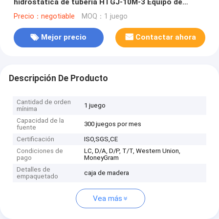
hidrostática de tubería HTGJ-10M-3 Equipo de
medición de plástico de presión de tubería de PVC
Precio：negotiable
MOQ：1 juego
PE Equipo de medición de explosión de presión de
precisión
Mejor precio
Contactar ahora
Descripción De Producto
Cantidad de orden
1 juego
mínima
Capacidad de la
300 juegos por mes
fuente
Certificación
ISO,SGS,CE
Condiciones de
LC, D/A, D/P, T/T, Western Union,
pago
MoneyGram
Detalles de
caja de madera
empaquetado
Vea más