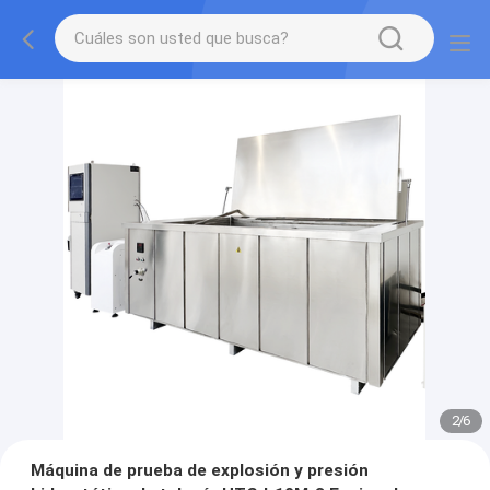
2
/
6
Máquina de prueba de explosión y presión