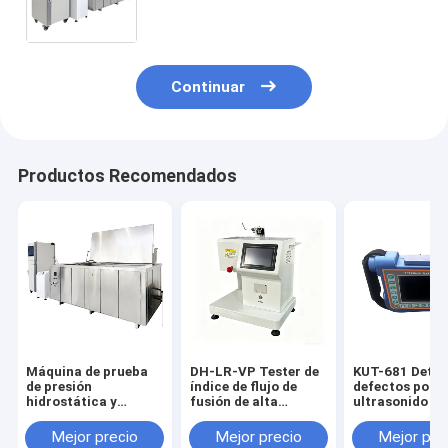
plástico de presión de tubería de
PVC PE Equipo de medición de
explosión de presión de precisión
Continuar
Productos Recomendados
Máquina de prueba
DH-LR-VP Tester de
KUT-681 Detec
de presión
índice de flujo de
defectos por
hidrostática y
fusión de alta
ultrasonido dig
explosión de tubería
precisión MFR MVR
portátil IP65/
HTGJ-10M-3 para
ISO1133 ASTM
Teste de defec
Mejor precio
Mejor precio
Mejor pre
tuberías de plástico
D1238 GB/T3682
NDT para la