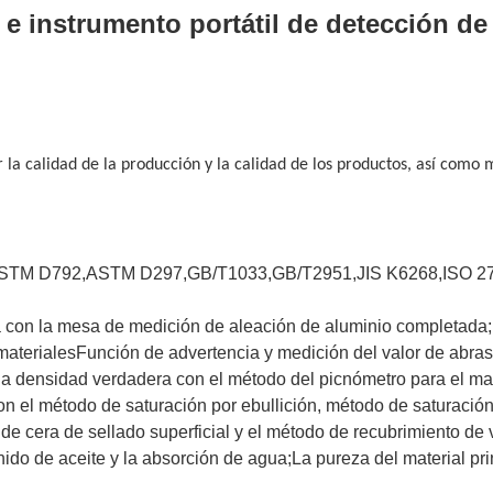
 e instrumento portátil de detección d
la calidad de la producción y la calidad de los productos, así como 
ASTM D792,ASTM D297,GB/T1033,GB/T2951,JIS K6268,ISO 27
pa con la mesa de medición de aleación de aluminio completada; 
materiales
Función de advertencia y medición del valor de abra
la densidad verdadera con el método del picnómetro para el mate
on el método de saturación por ebullición, método de saturaci
de cera de sellado superficial y el método de recubrimiento de v
nido de aceite y la absorción de agua;La pureza del material pr