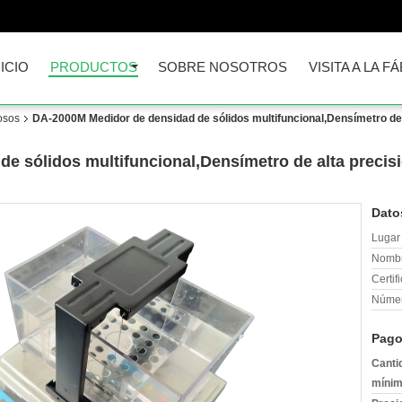
NICIO
PRODUCTOS
SOBRE NOSOTROS
VISITA A LA F
osos
DA-2000M Medidor de densidad de sólidos multifuncional,Densímetro de a
 sólidos multifuncional,Densímetro de alta precisió
Dato
Lugar 
Nombr
Certif
Númer
Pago
Canti
mínim