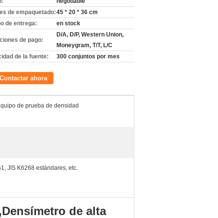
o:
negotiable
les de empaquetado:
45 * 20 * 36 cm
o de entrega:
en stock
D/A, D/P, Western Union,
ciones de pago:
Moneygram, T/T, L/C
idad de la fuente:
300 conjuntos por mes
Contactar ahora
 equipo de prueba de densidad
 JIS K6268 estándares, etc.
,Densímetro de alta