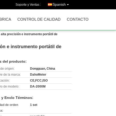
Spanish
Soporte y Ventas :
ÁBRICA
CONTROL DE CALIDAD
CONTACTO
lta precisión e instrumento portátil de
n e instrumento portátil de
s del producto:
de origen:
Dongguan, China
e de la marca:
DahoMeter
icación:
CE,FCC,ISO
o de modelo:
DA-2000M
 y Envío Términos:
dad de orden
1 set
a: