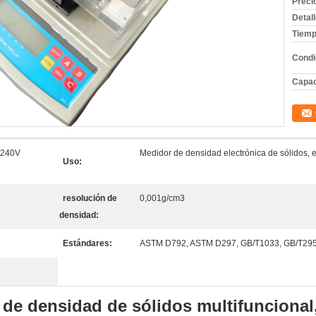
Preci
Detal
Tiemp
Condi
Capac
 240V
Medidor de densidad electrónica de sólidos,
Uso:
resolución de
0,001g/cm3
densidad:
Estándares:
ASTM D792, ASTM D297, GB/T1033, GB/T2951,
e densidad de sólidos multifuncional