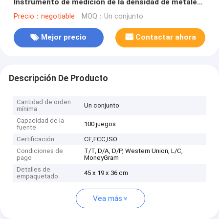
Instrumento de medición de la densidad de metales
preciosos Resolución de lectura directa
Precio：negotiable
MOQ：Un conjunto
Mejor precio
Contactar ahora
Descripción De Producto
Cantidad de orden
Un conjunto
mínima
Capacidad de la
100 juegos
fuente
Certificación
CE,FCC,ISO
Condiciones de
T/T, D/A, D/P, Western Union, L/C,
pago
MoneyGram
Detalles de
45 x 19 x 36 cm
empaquetado
Vea más