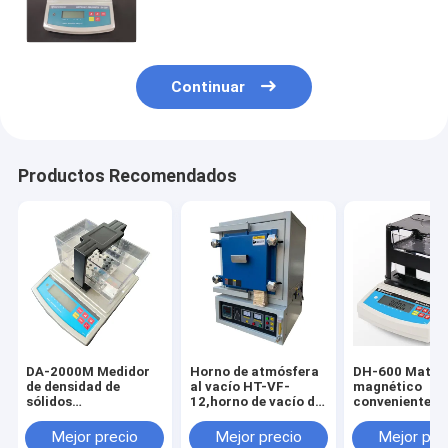
preciosos Resolución de lectura
directa
Continuar
Productos Recomendados
DA-2000M Medidor
Horno de atmósfera
DH-600 Materi
de densidad de
al vacío HT-VF-
magnético
sólidos
12,horno de vacío de
conveniente
multifuncional,Densímetro
alta precisión para
Densímetro m
de alta precisión e
uso en laboratorio
eficiente Equi
Mejor precio
Mejor precio
Mejor pre
instrumento portátil
medición de