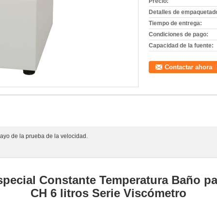
Precio:
Detalles de empaquetad
Tiempo de entrega:
Condiciones de pago:
Capacidad de la fuente:
Contactar ahora
ayo de la prueba de la velocidad.
special
C
onstante
T
emperatura
Baño
pa
C
H
6 litros
S
erie
V
iscómetro