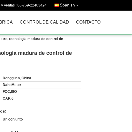
Spanish
 y Ventas :
86-769-22403424
ÁBRICA
CONTROL DE CALIDAD
CONTACTO
etro, tecnología madura de control de
nología madura de control de
Dongguan, China
DahoMeter
FCC,ISO
CAP. 6
os:
Un conjunto