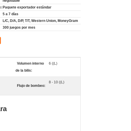
negotiable
o:
Paquete exportador estándar
5 a 7 días
L/C, D/A, D/P, T/T, Western Union, MoneyGram
300 juegos por mes
Volumen interno
6 ((L)
de la bilis:
8 - 10 ((L)
Flujo de bombeo:
ra