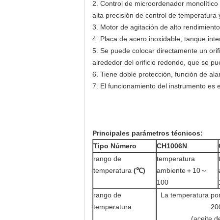
2. Control de microordenador monolítico 
alta precisión de control de temperatura 
3. Motor de agitación de alto rendimiento,
4. Placa de acero inoxidable, tanque inte
5. Se puede colocar directamente un orif
alrededor del orificio redondo, que se p
6. Tiene doble protección, función de a
7. El funcionamiento del instrumento es 
Principales parámetros técnicos
:
Tipo
N
úmero
CH10
06N
rango de
temperatura
temperatura
(
℃
)
ambiente＋10～
100
rango de
La temperatura por
temperatura
20
(aceite d