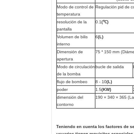
Modo de control de
Regulación pid de c
temperatura
resolución de la
0.1
(
℃
)
pantalla
Volumen de bilis
6
(L)
interno
Dimensión de
75 * 150 mm (Diámet
apertura
Modo de circulación
bucle de salida
de la bomba
flujo de bombeo
8 - 10
(L
)
poder
1.5
(KW)
dimensión del
190 × 340 × 365 (La
contorno
Teniendo en cuenta los factores de s
usuarios tienen requisitos especiales