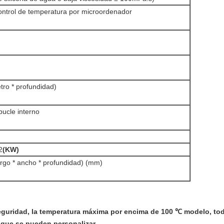
ontrol de temperatura por microordenador
ro * profundidad)
bucle interno
2
(KW)
rgo * ancho * profundidad) (mm)
eguridad, la temperatura máxima por encima de 100
℃
modelo, todo
 que se pueden personalizar.