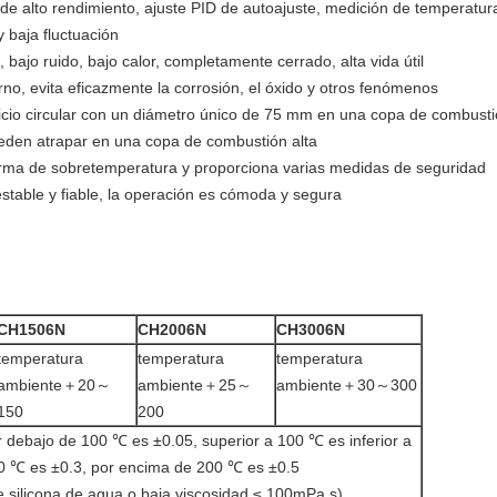
de alto rendimiento, ajuste PID de autoajuste, medición de temperatura
y baja fluctuación
 bajo ruido, bajo calor, completamente cerrado, alta vida útil
rno, evita eficazmente la corrosión, el óxido y otros fenómenos
icio circular con un diámetro único de 75 mm en una copa de combustió
ueden atrapar en una copa de combustión alta
larma de sobretemperatura y proporciona varias medidas de seguridad
estable y fiable, la operación es cómoda y segura
CH15
06N
CH20
06N
CH30
06N
temperatura
temperatura
temperatura
ambiente＋20～
ambiente＋25～
ambiente＋30～300
150
200
 debajo de 100 ℃ es ±0.05, superior a 100 ℃ es inferior a
0 ℃ es ±0.3, por encima de 200 ℃ es ±0.5
e silicona de agua o baja viscosidad ≤ 100mPa.s)