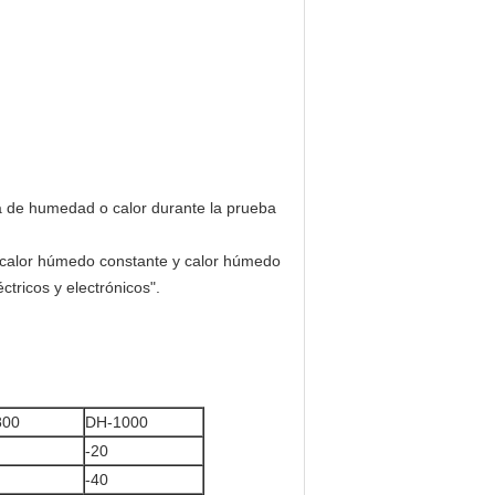
va de humedad o calor durante la prueba
, calor húmedo constante y calor húmedo
tricos y electrónicos".
800
DH-1000
-20
-40