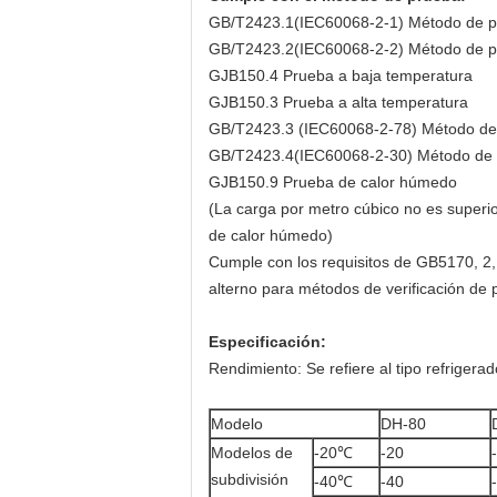
GB/T2423.1(IEC60068-2-1) Método de pr
GB/T2423.2(IEC60068-2-2) Método de pr
GJB150.4 Prueba a baja temperatura
GJB150.3 Prueba a alta temperatura
GB/T2423.3 (IEC60068-2-78) Método de
GB/T2423.4(IEC60068-2-30) Método de 
GJB150.9 Prueba de calor húmedo
(La carga por metro cúbico no es superio
de calor húmedo)
Cumple con los requisitos de GB5170, 2,
alterno para métodos de verificación de 
Especificación:
Rendimiento: Se refiere al tipo refriger
Modelo
DH-80
Modelos de
-20℃
-20
subdivisión
-40℃
-40