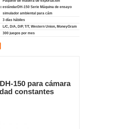
Paquete de madera de exportación
o:
estándarDH-150 Serie Máquina de ensayo
simulador ambiental para cám
3 días hábiles
L/C, D/A, D/P, T/T, Western Union, MoneyGram
300 juegos por mes
e DH-150 para cámara
edad constantes