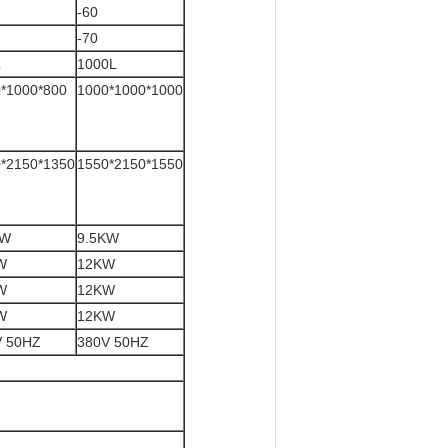
-60
-70
L
1000L
*1000*800
1000*1000*1000
*2150*1350
1550*2150*1550
KW
9.5KW
W
12KW
W
12KW
W
12KW
V 50HZ
380V 50HZ