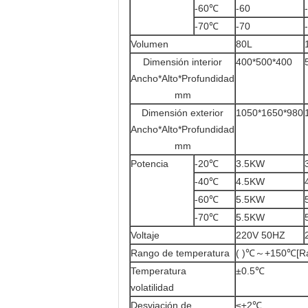
-60℃
-60
-70℃
-70
Volumen
80L
Dimensión interior
400*500*400
Ancho*Alto*Profundidad
mm
Dimensión exterior
1050*1650*980
Ancho*Alto*Profundidad
mm
Potencia
-20℃
3.5KW
-40℃
4.5KW
-60℃
5.5KW
-70℃
5.5KW
Voltaje
220V 50HZ
Rango de temperatura
( )℃～+150℃[Ra
Temperatura
±0.5℃
volatilidad
Desviación de
≤±2℃