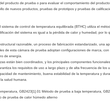
d del producto de prueba o para evaluar el comportamiento del produc
llo de nuevos productos, pruebas de prototipos y pruebas de calificac
 sistema de control de temperatura equilibrada (BTHC) utiliza el méto
ficación del sistema es igual a la pérdida de calor y humedad, por lo 
estructural razonable, un proceso de fabricación estandarizado, una a
les de esta cámara de prueba adoptan configuraciones de marca, con pr
ro de energía.
iezas están bien coordinados, y los principales componentes funcionale
arantiza los requisitos de uso a largo plazo y de alta frecuencia de los 
apacidad de mantenimiento, buena estabilidad de la temperatura y dura
 la salud humana.
emperatura, GB2423[1].01 Método de prueba a baja temperatura, GB2
 de prueba de calor húmedo alterno