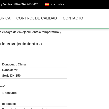
Spanish
 y Ventas :
86-769-22403424
ÁBRICA
CONTROL DE CALIDAD
CONTACTO
e ensayo de envejecimiento a temperatura y
 de envejecimiento a
Dongguan, China
DahoMeter
Serie DH-150
os:
1 conjunto
negotiable