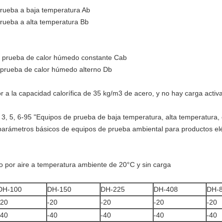
ueba a baja temperatura Ab
ueba a alta temperatura Bb
 prueba de calor húmedo constante Cab
prueba de calor húmedo alterno Db
r a la capacidad calorífica de 35 kg/m3 de acero, y no hay carga acti
 3, 5, 6-95 "Equipos de prueba de baja temperatura, alta temperatura
parámetros básicos de equipos de prueba ambiental para productos eléc
ado por aire a temperatura ambiente de 20°C y sin carga
DH-100
DH-150
DH-225
DH-408
DH-
-20
-20
-20
-20
-20
-40
-40
-40
-40
-40