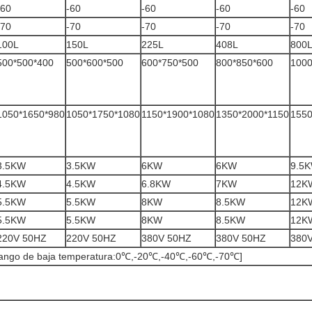
-60
-60
-60
-60
-60
-70
-70
-70
-70
-70
100L
150L
225L
408L
800
500*500*400
500*600*500
600*750*500
800*850*600
1000
1050*1650*980
1050*1750*1080
1150*1900*1080
1350*2000*1150
1550
3.5KW
3.5KW
6KW
6KW
9.5
4.5KW
4.5KW
6.8KW
7KW
12K
5.5KW
5.5KW
8KW
8.5KW
12K
5.5KW
5.5KW
8KW
8.5KW
12K
220V 50HZ
220V 50HZ
380V 50HZ
380V 50HZ
380
ngo de baja temperatura:0℃,-20℃,-40℃,-60℃,-70℃]