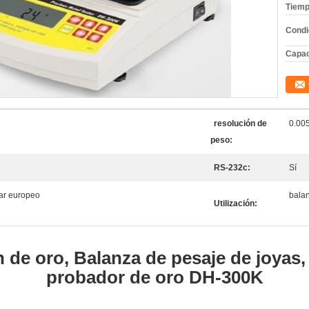
Tiemp
Condi
Capac
resolución de
0.00
peso:
RS-232c:
Sí
dar europeo
bala
Utilización:
de oro, Balanza de pesaje de joyas,
probador de oro DH-300K