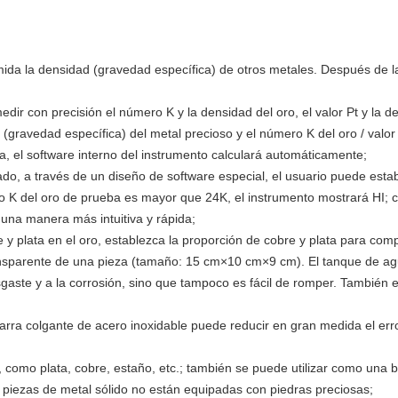
 mida la densidad (gravedad específica) de otros metales. Después de 
ir con precisión el número K y la densidad del oro, el valor Pt y la de
 (gravedad específica) del metal precioso y el número K del oro / valor 
a, el software interno del instrumento calculará automáticamente;
, a través de un diseño de software especial, el usuario puede establec
o K del oro de prueba es mayor que 24K, el instrumento mostrará HI; c
e una manera más intuitiva y rápida;
 y plata en el oro, establezca la proporción de cobre y plata para com
nsparente de una pieza (tamaño: 15 cm×10 cm×9 cm). El tanque de ag
desgaste y a la corrosión, sino que tampoco es fácil de romper. Tambi
 barra colgante de acero inoxidable puede reducir en gran medida el erro
 como plata, cobre, estaño, etc.; también se puede utilizar como una b
as piezas de metal sólido no están equipadas con piedras preciosas;