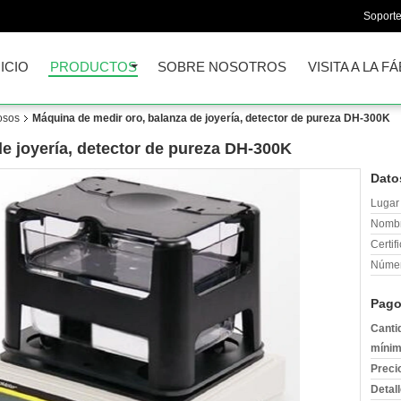
Soporte
NICIO
PRODUCTOS
SOBRE NOSOTROS
VISITA A LA F
osos
Máquina de medir oro, balanza de joyería, detector de pureza DH-300K
e joyería, detector de pureza DH-300K
Dato
Lugar 
Nombr
Certif
Númer
Pago
Canti
mínim
Preci
Detal