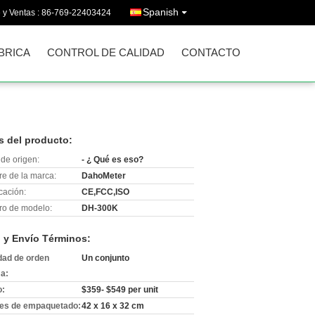
Spanish
 y Ventas :
86-769-22403424
ÁBRICA
CONTROL DE CALIDAD
CONTACTO
s del producto:
de origen:
- ¿ Qué es eso?
e de la marca:
DahoMeter
icación:
CE,FCC,ISO
o de modelo:
DH-300K
 y Envío Términos:
dad de orden
Un conjunto
a:
o:
$359- $549 per unit
les de empaquetado:
42 x 16 x 32 cm