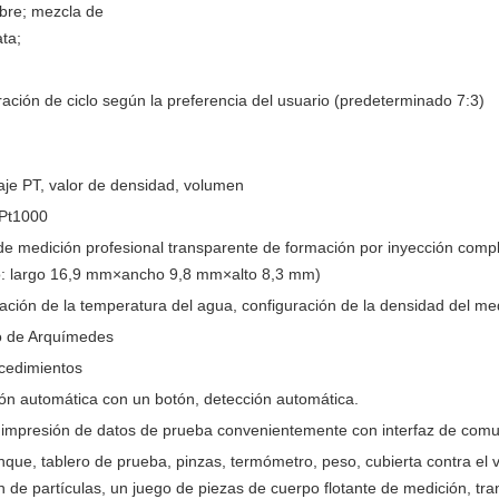
obre; mezcla de
ata;
ación de ciclo según la preferencia del usuario (predeterminado 7:3)
aje PT, valor de densidad, volumen
 Pt1000
de medición profesional transparente de formación por inyección comp
: largo 16,9 mm×ancho 9,8 mm×alto 8,3 mm)
ación de la temperatura del agua, configuración de la densidad del m
io de Arquímedes
cedimientos
ión automática con un botón, detección automática.
e impresión de datos de prueba convenientemente con interfaz de com
nque, tablero de prueba, pinzas, termómetro, peso, cubierta contra el v
 de partículas, un juego de piezas de cuerpo flotante de medición, tr