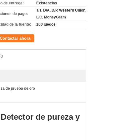
o de entrega:
Existencias
T/T, D/A, D/P, Western Union,
ciones de pago:
L/C, MoneyGram
idad de la fuente:
100 juegos
Contactar ahora
5g
nza de prueba de oro
 Detector de pureza y