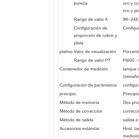
pureza
oro y c
oro y pl
Rango de valor K
9K~24K
Configuración de
Configur
proporción de cobre y
plata
platino
Valor de visualización
Porcent
Rango de valor PT
Pt600 -
Contenedor de medición
tanque 
(tamaño
Configuración de parámetros
configur
principio
Princip
Método de memoria
Dos pro
Método de corrección
correcc
Método de salida
salida 
Accesorios estándar
Host, ta
medición