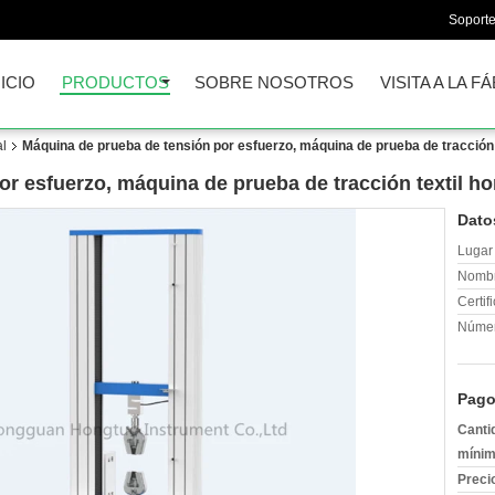
Soporte
NICIO
PRODUCTOS
SOBRE NOSOTROS
VISITA A LA F
al
Máquina de prueba de tensión por esfuerzo, máquina de prueba de tracción t
r esfuerzo, máquina de prueba de tracción textil ho
Dato
Lugar 
Nombr
Certif
Númer
Pago
Canti
mínim
Preci