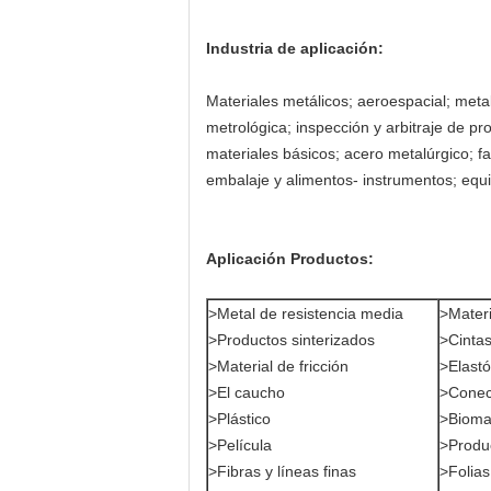
Industria de aplicación:
Materiales metálicos; aeroespacial; meta
metrológica; inspección y arbitraje de pr
materiales básicos; acero metalúrgico; fa
embalaje y alimentos- instrumentos; equi
Aplicación Productos:
>Metal de resistencia media
>Mater
>Productos sinterizados
>Cinta
>Material de fricción
>Elast
>El caucho
>Conec
>Plástico
>Biomat
>Película
>Produ
>Fibras y líneas finas
>Folias