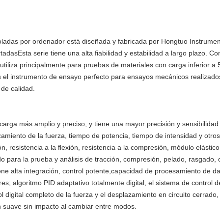
ladas por ordenador está diseñada y fabricada por Hongtuo Instrument
asEsta serie tiene una alta fiabilidad y estabilidad a largo plazo. Co
e utiliza principalmente para pruebas de materiales con carga inferior a
 el instrumento de ensayo perfecto para ensayos mecánicos realizados
 de calidad.
arga más amplio y preciso, y tiene una mayor precisión y sensibilidad 
amiento de la fuerza, tiempo de potencia, tiempo de intensidad y otro
n, resistencia a la flexión, resistencia a la compresión, módulo elástic
o para la prueba y análisis de tracción, compresión, pelado, rasgado,
ne alta integración, control potente,capacidad de procesamiento de dato
; algoritmo PID adaptativo totalmente digital, el sistema de control de
l digital completo de la fuerza y el desplazamiento en circuito cerra
ón suave sin impacto al cambiar entre modos.