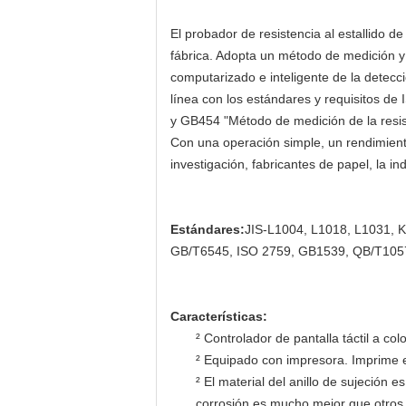
El probador de resistencia al estallido 
fábrica. Adopta un método de medición y 
computarizado e inteligente de la detecc
línea con los estándares y requisitos de 
y GB454 "Método de medición de la resist
Con una operación simple, un rendimiento
investigación, fabricantes de papel, la i
E
stándares:
JIS-L1004, L1018, L1031, 
GB/T6545, ISO 2759, GB1539, QB/T1057 de
Características:
² Controlador de pantalla táctil a co
² Equipado con impresora. Imprime e
² El material del anillo de sujeción
corrosión es mucho mejor que otros 