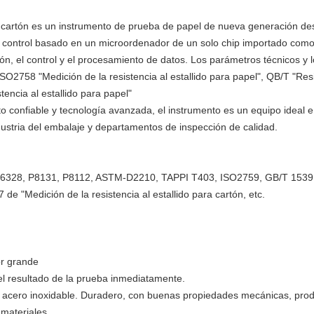
de cartón es un instrumento de prueba de papel de nueva generación de
control basado en un microordenador de un solo chip importado como nú
ión, el control y el procesamiento de datos. Los parámetros técnicos y 
ISO2758 "Medición de la resistencia al estallido para papel", QB/T "Resi
encia al estallido para papel"
 confiable y tecnología avanzada, el instrumento es un equipo ideal e 
ndustria del embalaje y departamentos de inspección de calidad.
K6328, P8131, P8112, ASTM-D2210, TAPPI T403, ISO2759, GB/T 1539
 "Medición de la resistencia al estallido para cartón, etc.
lor grande
l resultado de la prueba inmediatamente.
 es acero inoxidable. Duradero, con buenas propiedades mecánicas, produ
materiales.