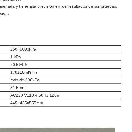
iseñada y tiene alta precisión en los resultados de las pruebas.
ción.
250~5600kPa
1 kPa
±0.5%FS
170±10ml/min
más de 690kPa
31.5mm
AC220 V±10%,50Hz 120w
445×425×555mm