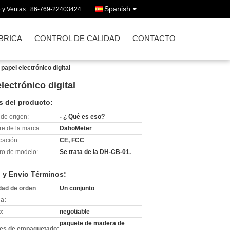
Spanish
 y Ventas :
86-769-22403424
ÁBRICA
CONTROL DE CALIDAD
CONTACTO
papel electrónico digital
lectrónico digital
s del producto:
de origen:
- ¿ Qué es eso?
e de la marca:
DahoMeter
icación:
CE, FCC
o de modelo:
Se trata de la DH-CB-01.
 y Envío Términos:
dad de orden
Un conjunto
a:
o:
negotiable
paquete de madera de
les de empaquetado: