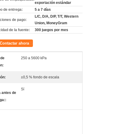
exportación estándar
o de entrega:
5 a 7 días
L/C, D/A, D/P, T/T, Western
ciones de pago:
Union, MoneyGram
idad de la fuente:
300 juegos por mes
Contactar ahora
 de
250 a 5600 kPa
n:
ión:
±0,5 % fondo de escala
Sí
 antes de
ga::